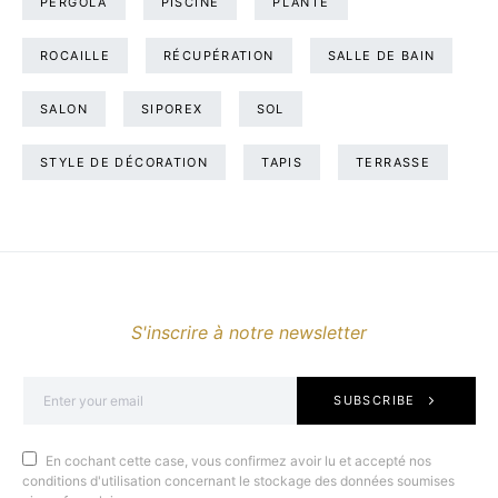
PERGOLA
PISCINE
PLANTE
ROCAILLE
RÉCUPÉRATION
SALLE DE BAIN
SALON
SIPOREX
SOL
STYLE DE DÉCORATION
TAPIS
TERRASSE
S'inscrire à notre newsletter
SUBSCRIBE
En cochant cette case, vous confirmez avoir lu et accepté nos
conditions d'utilisation concernant le stockage des données soumises