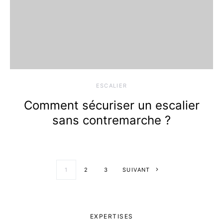
ESCALIER
Comment sécuriser un escalier
sans contremarche ?
Pagination des
1
2
3
SUIVANT
EXPERTISES