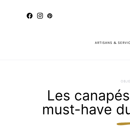
ARTISANS & SERVI
OBJ
Les canapés 
must-have d