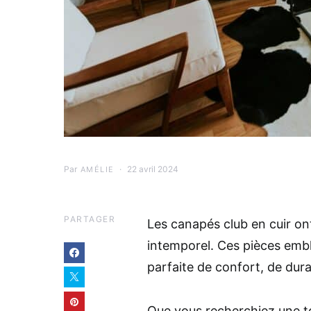
Par
22 avril 2024
AMÉLIE
PARTAGER
Les canapés club en cuir ont
intemporel. Ces pièces emb
parfaite de confort, de durab
Que vous recherchiez une t