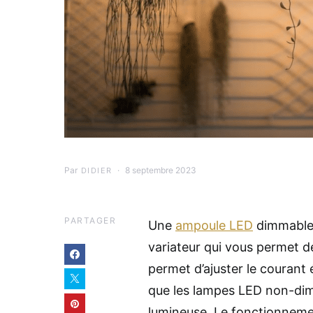
Par
8 septembre 2023
DIDIER
PARTAGER
Une
ampoule LED
dimmable 
variateur qui vous permet de
permet d’ajuster le courant é
que les lampes LED non-dim
lumineuse. Le fonctionneme