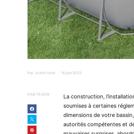
Par
16 juin 2023
JONATHAN
PARTAGER
La construction, l’installati
soumises à certaines régleme
dimensions de votre bassin,
autorités compétentes et d
mauvaises surprises, abord