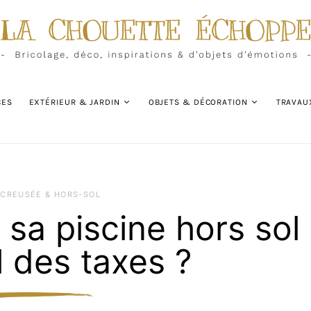
CES
EXTÉRIEUR & JARDIN
OBJETS & DÉCORATION
TRAVAU
 CREUSÉE & HORS-SOL
r sa piscine hors sol
il des taxes ?