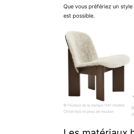
Que vous préfériez un style
est possible.
© Fauteuil de la marque HAY modèle
©
Chisel bois et peau de mouton
d
Les matériaux 