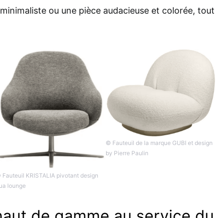
 minimaliste ou une pièce audacieuse et colorée, tout
© Fauteuil de la marque GUBI et design
by Pierre Paulin
 Fauteuil KRISTALIA pivotant design
ua lounge
haut de gamme au service du