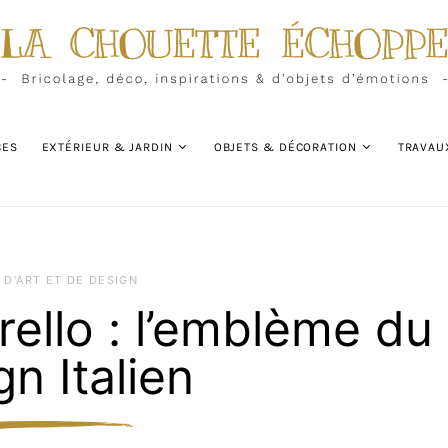
CES
EXTÉRIEUR & JARDIN
OBJETS & DÉCORATION
TRAVAU
 D'ART ET DE DESIGN
rello : l’emblème du
gn Italien