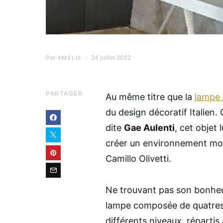
Par
24 juillet 2022
AMÉLIE
PARTAGER
Au même titre que la
lampe
du design décoratif Italien.
dite
Gae Aulenti
, cet objet
créer un environnement mo
Camillo Olivetti.
Ne trouvant pas son bonheur,
lampe composée de quatres 
différents niveaux, répartis