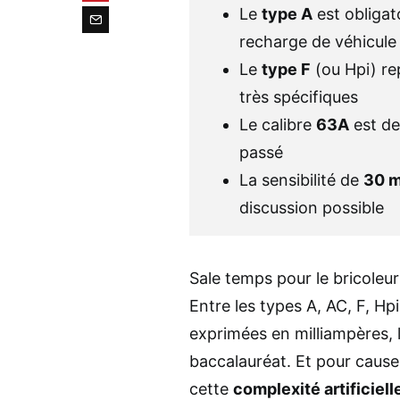
Le
type A
est obligato
recharge de véhicule 
Le
type F
(ou Hpi) re
très spécifiques
Le calibre
63A
est de
passé
La sensibilité de
30 
discussion possible
Sale temps pour le bricoleur
Entre les types A, AC, F, Hpi
exprimées en milliampères, 
baccalauréat. Et pour cause 
cette
complexité artificiell