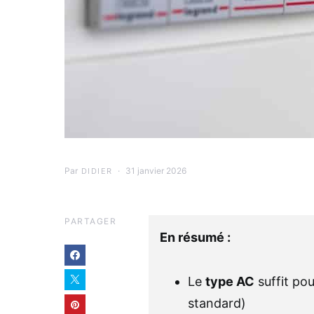
Par
31 janvier 2026
DIDIER
PARTAGER
En résumé :
Le
type AC
suffit pou
standard)