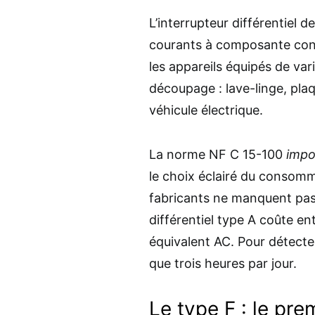
L’interrupteur différentiel d
courants à composante cont
les appareils équipés de var
découpage : lave-linge, pla
véhicule électrique.
La norme NF C 15-100
imp
le choix éclairé du consomma
fabricants ne manquent pas
différentiel type A coûte en
équivalent AC. Pour détect
que trois heures par jour.
Le type F : le pr