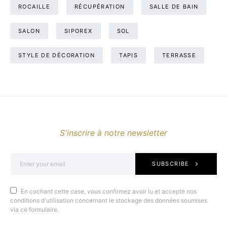
ROCAILLE
RÉCUPÉRATION
SALLE DE BAIN
SALON
SIPOREX
SOL
STYLE DE DÉCORATION
TAPIS
TERRASSE
S'inscrire à notre newsletter
SUBSCRIBE
En cochant cette case, vous confirmez avoir lu et accepté nos
conditions d'utilisation concernant le stockage des données soumises
via ce formulaire.