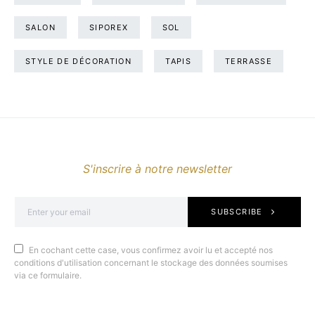
SALON
SIPOREX
SOL
STYLE DE DÉCORATION
TAPIS
TERRASSE
S'inscrire à notre newsletter
SUBSCRIBE
En cochant cette case, vous confirmez avoir lu et accepté nos
conditions d'utilisation concernant le stockage des données soumises
via ce formulaire.