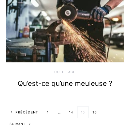
OUTILLAGE
Qu’est-ce qu’une meuleuse ?
Pagination des
PRÉCÉDENT
1
…
14
15
16
SUIVANT